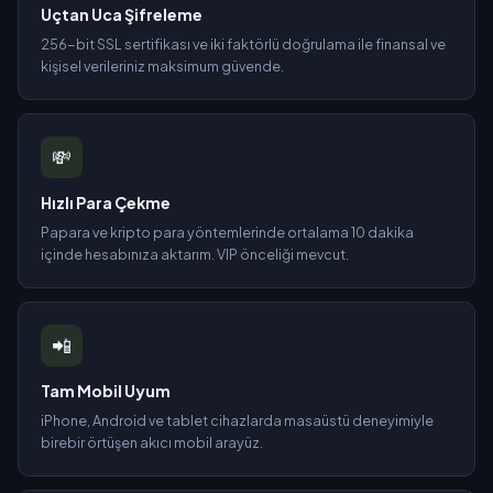
Uçtan Uca Şifreleme
256-bit SSL sertifikası ve iki faktörlü doğrulama ile finansal ve
kişisel verileriniz maksimum güvende.
💸
Hızlı Para Çekme
Papara ve kripto para yöntemlerinde ortalama 10 dakika
içinde hesabınıza aktarım. VIP önceliği mevcut.
📲
Tam Mobil Uyum
iPhone, Android ve tablet cihazlarda masaüstü deneyimiyle
birebir örtüşen akıcı mobil arayüz.