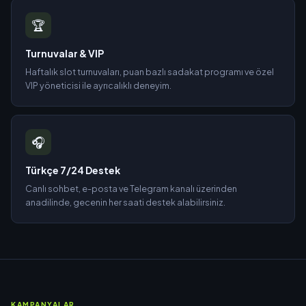
🏆
Turnuvalar & VIP
Haftalık slot turnuvaları, puan bazlı sadakat programı ve özel
VIP yöneticisi ile ayrıcalıklı deneyim.
🎧
Türkçe 7/24 Destek
Canlı sohbet, e-posta ve Telegram kanalı üzerinden
anadilinde, gecenin her saati destek alabilirsiniz.
KAMPANYALAR