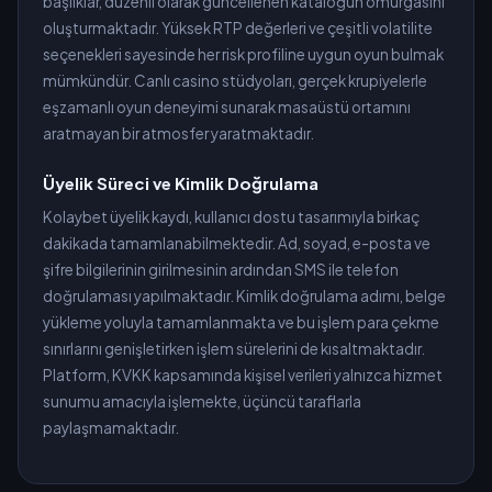
başlıklar, düzenli olarak güncellenen kataloğun omurgasını
oluşturmaktadır. Yüksek RTP değerleri ve çeşitli volatilite
seçenekleri sayesinde her risk profiline uygun oyun bulmak
mümkündür. Canlı casino stüdyoları, gerçek krupiyelerle
eşzamanlı oyun deneyimi sunarak masaüstü ortamını
aratmayan bir atmosfer yaratmaktadır.
Üyelik Süreci ve Kimlik Doğrulama
Kolaybet üyelik kaydı, kullanıcı dostu tasarımıyla birkaç
dakikada tamamlanabilmektedir. Ad, soyad, e-posta ve
şifre bilgilerinin girilmesinin ardından SMS ile telefon
doğrulaması yapılmaktadır. Kimlik doğrulama adımı, belge
yükleme yoluyla tamamlanmakta ve bu işlem para çekme
sınırlarını genişletirken işlem sürelerini de kısaltmaktadır.
Platform, KVKK kapsamında kişisel verileri yalnızca hizmet
sunumu amacıyla işlemekte, üçüncü taraflarla
paylaşmamaktadır.