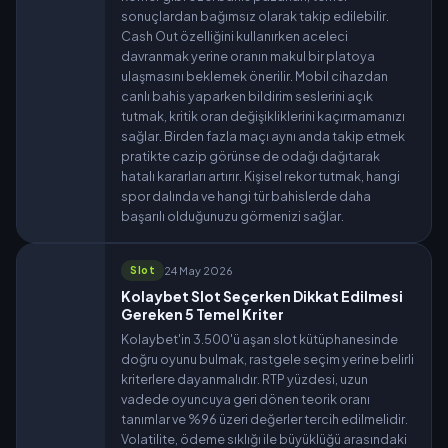
sonuçlardan bağımsız olarak takip edilebilir.
Cash Out özelliğini kullanırken aceleci
davranmak yerine oranın makul bir platoya
ulaşmasını beklemek önerilir. Mobil cihazdan
canlı bahis yaparken bildirim seslerini açık
tutmak, kritik oran değişikliklerini kaçırmamanızı
sağlar. Birden fazla maçı aynı anda takip etmek
pratikte cazip görünse de odağı dağıtarak
hatalı kararları artırır. Kişisel rekor tutmak, hangi
spor dalında ve hangi tür bahislerde daha
başarılı olduğunuzu görmenizi sağlar.
24 May 2026
Slot
Kolaybet Slot Seçerken Dikkat Edilmesi
Gereken 5 Temel Kriter
Kolaybet'in 3.500'ü aşan slot kütüphanesinde
doğru oyunu bulmak, rastgele seçim yerine belirli
kriterlere dayanmalıdır. RTP yüzdesi, uzun
vadede oyuncuya geri dönen teorik oranı
tanımlar ve %96 üzeri değerler tercih edilmelidir.
Volatilite, ödeme sıklığı ile büyüklüğü arasındaki