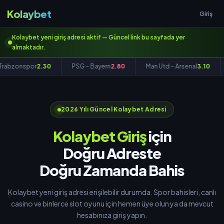
Kolaybet
Giriş
Kolaybet yeni giriş adresi aktif — Güncel link bu sayfada yer
almaktadır.
onspor
2.30
PSG – Bayern
2.80
Man Utd – Arsenal
3.10
Atle
2026 Yılı Güncel Kolaybet Adresi
Kolaybet Giriş
için
Doğru Adreste
Doğru Zamanda Bahis
Kolaybet yeni giriş adresi erişilebilir durumda. Spor bahisleri, canlı
casino ve binlerce slot oyunu için hemen üye olun ya da mevcut
hesabınıza giriş yapın.