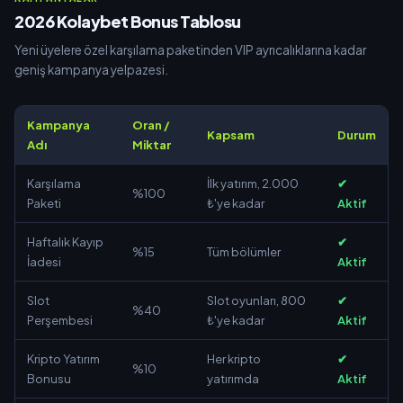
2026 Kolaybet Bonus Tablosu
Yeni üyelere özel karşılama paketinden VIP ayrıcalıklarına kadar
geniş kampanya yelpazesi.
Kampanya
Oran /
Kapsam
Durum
Adı
Miktar
Karşılama
İlk yatırım, 2.000
✔
%100
Paketi
₺'ye kadar
Aktif
Haftalık Kayıp
✔
%15
Tüm bölümler
İadesi
Aktif
Slot
Slot oyunları, 800
✔
%40
Perşembesi
₺'ye kadar
Aktif
Kripto Yatırım
Her kripto
✔
%10
Bonusu
yatırımda
Aktif