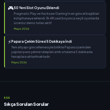
🎮
50 Yeni Slot Oyunu Eklendi
Pragmatic Play ve Hacksaw Gaming'in en güncel başlıkları
kütüphaneye eklendi. İlk 48 saat boyunca seçili oyunlarda
ücretsiz demo turları aktif.
Mayıs 2026
⚡
Papara Çekim Süresi 5 Dakikaya İndi
Yeni altyapı güncellemesiyle birlikte Papara üzerinden
yapılan para çekme talepleri artık ortalama 5 dakikada
hesaplara aktarılmaktadır.
Mayıs 2026
SSS
Sıkça Sorulan Sorular