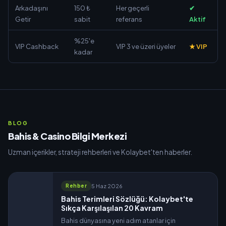
Arkadaşını
150 ₺
Her geçerli
✔
Getir
sabit
referans
Aktif
%25'e
VIP Cashback
VIP 3 ve üzeri üyeler
★ VIP
kadar
BLOG
Bahis & Casino Bilgi Merkezi
Uzman içerikler, strateji rehberleri ve Kolaybet'ten haberler.
5 Haz 2026
Rehber
Bahis Terimleri Sözlüğü: Kolaybet'te
Sıkça Karşılaşılan 20 Kavram
Bahis dünyasına yeni adım atanlar için