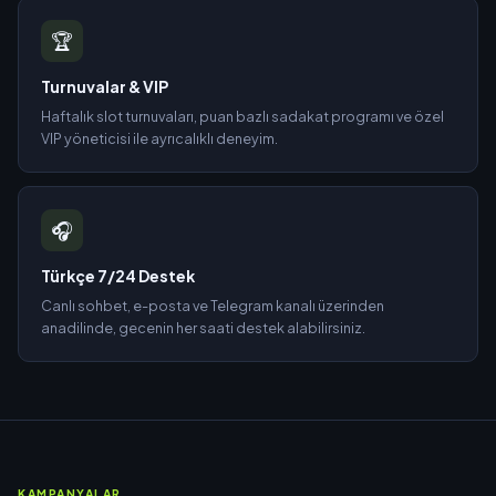
🏆
Turnuvalar & VIP
Haftalık slot turnuvaları, puan bazlı sadakat programı ve özel
VIP yöneticisi ile ayrıcalıklı deneyim.
🎧
Türkçe 7/24 Destek
Canlı sohbet, e-posta ve Telegram kanalı üzerinden
anadilinde, gecenin her saati destek alabilirsiniz.
KAMPANYALAR