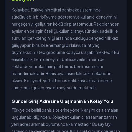
Kolaybet, Türkiye'nin dijital bahis ekosisteminde
sürdürülebilir bir büyüme gösteren ve kullanıcı deneyimini
her geçen yıl geliştiren köklü bir platformdur. Rakiplerinden
ayrılan en belirgin özelliği, kullanıcı arayüzündeki sadelik ile
sunulan içerik zenginliği arasında kurduğu dengedir. İlk kez
giriş yapan birisi bile herhangi bir kılavuza ihtiyaç
duymaksızın istediği bölüme kolayca ulaşabilmektedir. Bu
erişilebilirlik, hem deneyimli bahisseverlerin hem de
sektörde yeni olanların platformu benimsemesini
hızlandırmaktadır. Bahis piyasasındaki köklü rekabetin
aksine Kolaybet, şeffaf bonus politikası ve hızlı ödeme
süreçleri ile güven inşa etmeyi sürdürmektedir.
Güncel Giriş Adresine Ulaşmanın En Kolay Yolu
Türkiye'de belirli bahis sitelerine yönelik erişim kısıtlamaları
uygulanabildiğinden, Kolaybet kullanıcıları zaman zaman
yeni adres aramak durumunda kalmaktadır. Bu sayfayı
tarayıcınıza kaydetmek, güncel Kolaybet giriş linkine her an