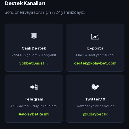
Destek Kanalları
Soru, öneri veya sorun için 7/24 yanınızdayız.
💬
✉️
Canlı Destek
E-posta
7/24 Türkçe, ort. 90 sn yanıt
Max 24 saat yanıt süresi
Sohbet Başlat →
destek@kolaybet.com
📲
🐦
Telegram
Twitter / X
Anlık adres & duyuru bildirimi
Kampanya ve haberler
@KolaybetResmi
@KolaybetTR