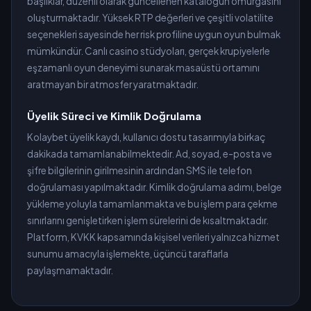
başlıklar, düzenli olarak güncellenen kataloğun omurgasını
oluşturmaktadır. Yüksek RTP değerleri ve çeşitli volatilite
seçenekleri sayesinde her risk profiline uygun oyun bulmak
mümkündür. Canlı casino stüdyoları, gerçek krupiyelerle
eşzamanlı oyun deneyimi sunarak masaüstü ortamını
aratmayan bir atmosfer yaratmaktadır.
Üyelik Süreci ve Kimlik Doğrulama
Kolaybet üyelik kaydı, kullanıcı dostu tasarımıyla birkaç
dakikada tamamlanabilmektedir. Ad, soyad, e-posta ve
şifre bilgilerinin girilmesinin ardından SMS ile telefon
doğrulaması yapılmaktadır. Kimlik doğrulama adımı, belge
yükleme yoluyla tamamlanmakta ve bu işlem para çekme
sınırlarını genişletirken işlem sürelerini de kısaltmaktadır.
Platform, KVKK kapsamında kişisel verileri yalnızca hizmet
sunumu amacıyla işlemekte, üçüncü taraflarla
paylaşmamaktadır.