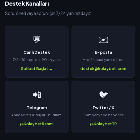
Destek Kanalları
Soru, öneri veya sorun için 7/24 yanınızdayız.
💬
✉️
Canlı Destek
E-posta
7/24 Türkçe, ort. 90 sn yanıt
Max 24 saat yanıt süresi
Sohbet Başlat →
destek@kolaybet.com
📲
🐦
Telegram
Twitter / X
Anlık adres & duyuru bildirimi
Kampanya ve haberler
@KolaybetResmi
@KolaybetTR