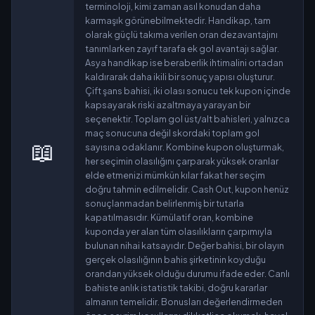
terminoloji, kimi zaman asıl konudan daha
karmaşık görünebilmektedir. Handikap, tam
olarak güçlü takıma verilen oran dezavantajını
tanımlarken zayıf tarafa ek gol avantajı sağlar.
Asya handikap ise beraberlik ihtimalini ortadan
kaldırarak daha ikili bir sonuç yapısı oluşturur.
Çift şans bahisi, iki olası sonucu tek kupon içinde
kapsayarak riski azaltmaya yarayan bir
seçenektir. Toplam gol üst/alt bahisleri, yalnızca
maç sonucuna değil skordaki toplam gol
📖
sayısına odaklanır. Kombine kupon oluşturmak,
her seçimin olasılığını çarparak yüksek oranlar
elde etmenizi mümkün kılar fakat her seçim
doğru tahmin edilmelidir. Cash Out, kupon henüz
sonuçlanmadan belirlenmiş bir tutarla
kapatılmasıdır. Kümülatif oran, kombine
kuponda yer alan tüm olasılıkların çarpımıyla
bulunan nihai katsayıdır. Değer bahisi, bir olayın
gerçek olasılığının bahis şirketinin koyduğu
orandan yüksek olduğu durumu ifade eder. Canlı
bahiste anlık istatistik takibi, doğru kararlar
almanın temelidir. Bonusları değerlendirmeden