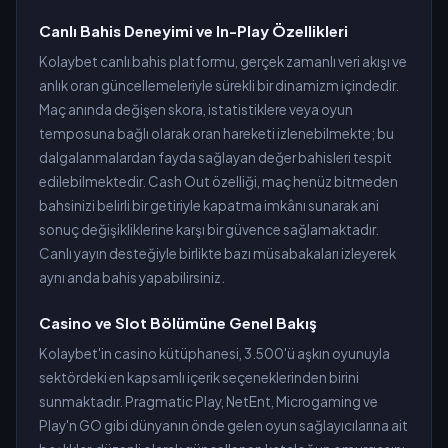
Canlı Bahis Deneyimi ve In-Play Özellikleri
Kolaybet canlı bahis platformu, gerçek zamanlı veri akışı ve
anlık oran güncellemeleriyle sürekli bir dinamizm içindedir.
Maç anında değişen skora, istatistiklere veya oyun
temposuna bağlı olarak oran hareketi izlenebilmekte; bu
dalgalanmalardan fayda sağlayan değer bahisleri tespit
edilebilmektedir. Cash Out özelliği, maç henüz bitmeden
bahsinizi belirli bir getiriyle kapatma imkânı sunarak ani
sonuç değişikliklerine karşı bir güvence sağlamaktadır.
Canlı yayın desteğiyle birlikte bazı müsabakaları izleyerek
aynı anda bahis yapabilirsiniz.
Casino ve Slot Bölümüne Genel Bakış
Kolaybet'in casino kütüphanesi, 3.500'ü aşkın oyunuyla
sektördeki en kapsamlı içerik seçeneklerinden birini
sunmaktadır. Pragmatic Play, NetEnt, Microgaming ve
Play'n GO gibi dünyanın önde gelen oyun sağlayıcılarına ait