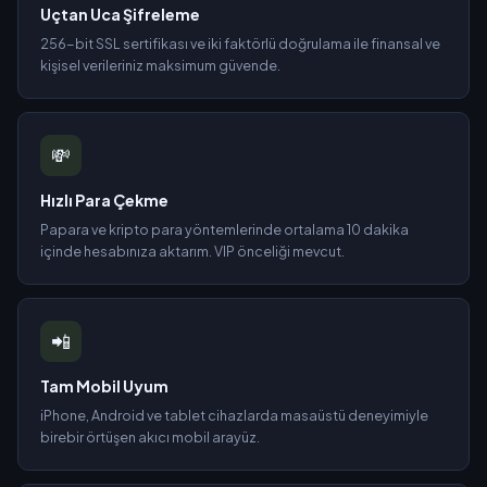
Uçtan Uca Şifreleme
256-bit SSL sertifikası ve iki faktörlü doğrulama ile finansal ve
kişisel verileriniz maksimum güvende.
💸
Hızlı Para Çekme
Papara ve kripto para yöntemlerinde ortalama 10 dakika
içinde hesabınıza aktarım. VIP önceliği mevcut.
📲
Tam Mobil Uyum
iPhone, Android ve tablet cihazlarda masaüstü deneyimiyle
birebir örtüşen akıcı mobil arayüz.