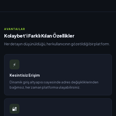
AVANTAJLAR
Kolaybet'i Farklı Kılan Özellikler
Her detayın düşünüldüğü, her kullanıcının gözetildiği bir platform.
⚡
Kesintisiz Erişim
Dinamik giriş altyapısı sayesinde adres değişikliklerinden
bağımsız, her zaman platforma ulaşabilirsiniz.
🔐