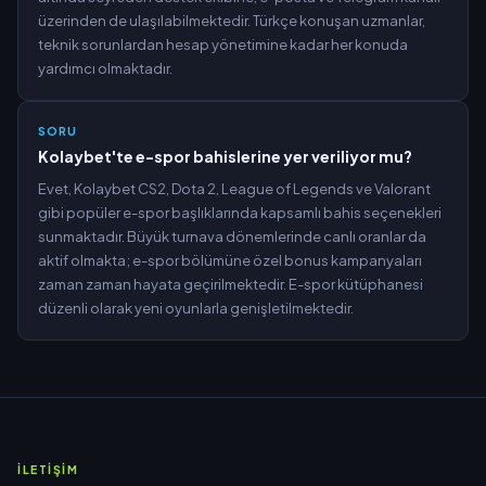
üzerinden de ulaşılabilmektedir. Türkçe konuşan uzmanlar,
teknik sorunlardan hesap yönetimine kadar her konuda
yardımcı olmaktadır.
SORU
Kolaybet'te e-spor bahislerine yer veriliyor mu?
Evet, Kolaybet CS2, Dota 2, League of Legends ve Valorant
gibi popüler e-spor başlıklarında kapsamlı bahis seçenekleri
sunmaktadır. Büyük turnava dönemlerinde canlı oranlar da
aktif olmakta; e-spor bölümüne özel bonus kampanyaları
zaman zaman hayata geçirilmektedir. E-spor kütüphanesi
düzenli olarak yeni oyunlarla genişletilmektedir.
İLETIŞIM