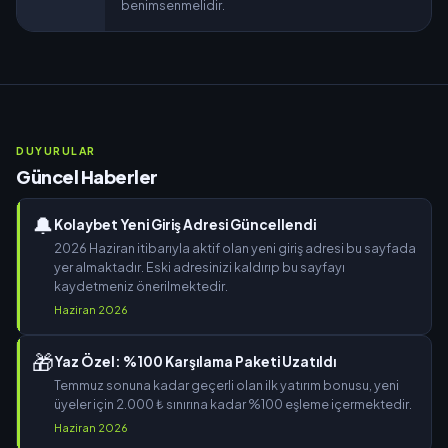
benimsenmelidir.
DUYURULAR
Güncel Haberler
🔔
Kolaybet Yeni Giriş Adresi Güncellendi
2026 Haziran itibarıyla aktif olan yeni giriş adresi bu sayfada
yer almaktadır. Eski adresinizi kaldırıp bu sayfayı
kaydetmeniz önerilmektedir.
Haziran 2026
🎁
Yaz Özel: %100 Karşılama Paketi Uzatıldı
Temmuz sonuna kadar geçerli olan ilk yatırım bonusu, yeni
üyeler için 2.000 ₺ sınırına kadar %100 eşleme içermektedir.
Haziran 2026