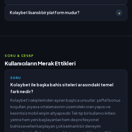
indirmeye gerek kalmadan tarayıcı üzerinden tüm özellikler
Her kampanyanın çevrim oranı, kampanya detay sayfasında
kullanılabilmektedir. Canlı bahis, slot ve casino bölümleri
+
Kolaybet lisanslı bir platform mudur?
belirtilmektedir. Slot oyunları genellikle çevrime %100 katkı
mobilde akıcı biçimde çalışmaktadır.
sağlarken canlı casino oyunları daha düşük bir oranla katkı
Kolaybet, Curaçao Gaming Authority lisansı kapsamında
sunmaktadır. Çevrim tamamlandığında kazanılan bakiye
faaliyet göstermektedir. Bağımsız denetim kuruluşlarınca
kısıtlama olmaksızın çekilebilir hale gelir.
düzenli olarak denetlenen platform, adil oyun politikasını
kararlılıkla uygulamakta; kullanıcı verilerini yalnızca hizmet
sunumu amacıyla işlemektedir.
SORU & CEVAP
Kullanıcıların Merak Ettikleri
SORU
Kolaybet ile başka bahis siteleri arasındaki temel
fark nedir?
Kolaybet'i rakiplerinden ayıran başlıca unsurlar; şeffaf bonus
koşulları, piyasa ortalamasının üzerindeki oran yapısı ve
kesintisiz mobil erişim altyapısıdır. Tek tip bir kullanıcı kitlesi
yerine hem yeni başlayanları hem de profesyonel
bahisseverleri karşılayan çok katmanlı bir deneyim