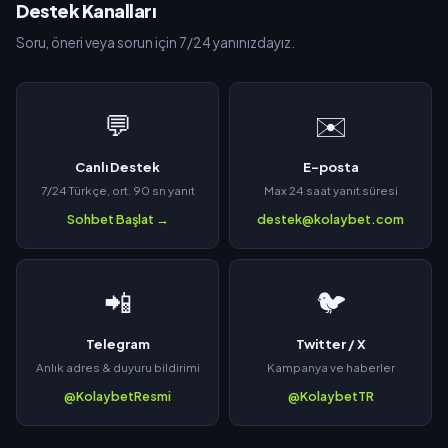
Destek Kanalları
Soru, öneri veya sorun için 7/24 yanınızdayız.
💬
✉️
Canlı Destek
E-posta
7/24 Türkçe, ort. 90 sn yanıt
Max 24 saat yanıt süresi
Sohbet Başlat →
destek@kolaybet.com
📲
🐦
Telegram
Twitter / X
Anlık adres & duyuru bildirimi
Kampanya ve haberler
@KolaybetResmi
@KolaybetTR