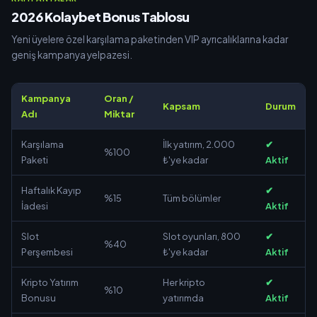
2026 Kolaybet Bonus Tablosu
Yeni üyelere özel karşılama paketinden VIP ayrıcalıklarına kadar
geniş kampanya yelpazesi.
Kampanya
Oran /
Kapsam
Durum
Adı
Miktar
Karşılama
İlk yatırım, 2.000
✔
%100
Paketi
₺'ye kadar
Aktif
Haftalık Kayıp
✔
%15
Tüm bölümler
İadesi
Aktif
Slot
Slot oyunları, 800
✔
%40
Perşembesi
₺'ye kadar
Aktif
Kripto Yatırım
Her kripto
✔
%10
Bonusu
yatırımda
Aktif