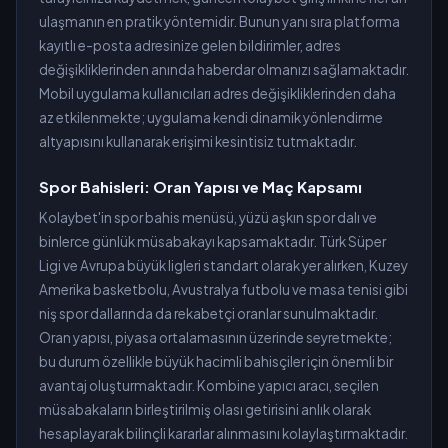
ulaşmanın en pratik yöntemidir. Bunun yanı sıra platforma
kayıtlı e-posta adresinize gelen bildirimler, adres
değişikliklerinden anında haberdar olmanızı sağlamaktadır.
Mobil uygulama kullanıcıları adres değişikliklerinden daha
az etkilenmekte; uygulama kendi dinamik yönlendirme
altyapısını kullanarak erişimi kesintisiz tutmaktadır.
Spor Bahisleri: Oran Yapısı ve Maç Kapsamı
Kolaybet'in spor bahis menüsü, yüzü aşkın spor dalı ve
binlerce günlük müsabakayı kapsamaktadır. Türk Süper
Ligi ve Avrupa büyük ligleri standart olarak yer alırken, Kuzey
Amerika basketbolu, Avustralya futbolu ve masa tenisi gibi
niş spor dallarında da rekabetçi oranlar sunulmaktadır.
Oran yapısı, piyasa ortalamasının üzerinde seyretmekte;
bu durum özellikle büyük hacimli bahisçiler için önemli bir
avantaj oluşturmaktadır. Kombine yapıcı aracı, seçilen
müsabakaların birleştirilmiş olası getirisini anlık olarak
hesaplayarak bilinçli kararlar alınmasını kolaylaştırmaktadır.