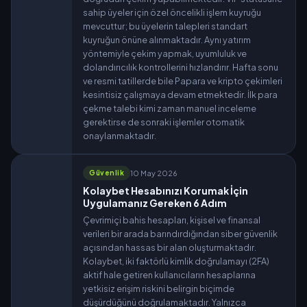
sahip üyeler için özel öncelikli işlem kuyruğu
mevcuttur; bu üyelerin talepleri standart
kuyruğun önüne alınmaktadır. Aynı yatırım
yöntemiyle çekim yapmak, uyumluluk ve
dolandırıcılık kontrollerini hızlandırır. Hafta sonu
ve resmi tatillerde bile Papara ve kripto çekimleri
kesintisiz çalışmaya devam etmektedir. İlk para
çekme talebi kimi zaman manuel inceleme
gerektirse de sonraki işlemler otomatik
onaylanmaktadır.
10 May 2026
Güvenlik
Kolaybet Hesabınızı Korumak İçin
Uygulamanız Gereken 6 Adım
Çevrimiçi bahis hesapları, kişisel ve finansal
verileri bir arada barındırdığından siber güvenlik
açısından hassas bir alan oluşturmaktadır.
Kolaybet, iki faktörlü kimlik doğrulamayı (2FA)
aktif hale getiren kullanıcıların hesaplarına
yetkisiz erişim riskini belirgin biçimde
düşürdüğünü doğrulamaktadır. Yalnızca