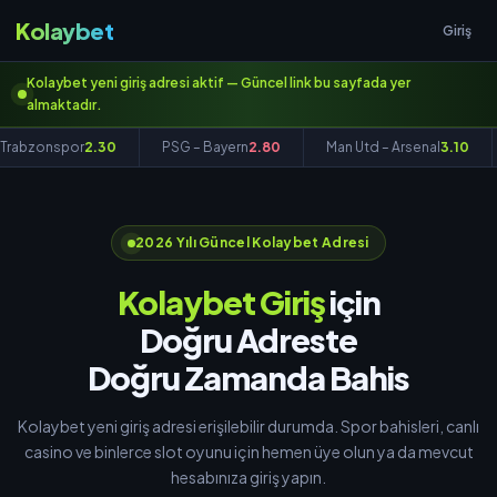
Kolaybet
Giriş
Kolaybet yeni giriş adresi aktif — Güncel link bu sayfada yer
almaktadır.
onspor
2.30
PSG – Bayern
2.80
Man Utd – Arsenal
3.10
Atle
2026 Yılı Güncel Kolaybet Adresi
Kolaybet Giriş
için
Doğru Adreste
Doğru Zamanda Bahis
Kolaybet yeni giriş adresi erişilebilir durumda. Spor bahisleri, canlı
casino ve binlerce slot oyunu için hemen üye olun ya da mevcut
hesabınıza giriş yapın.