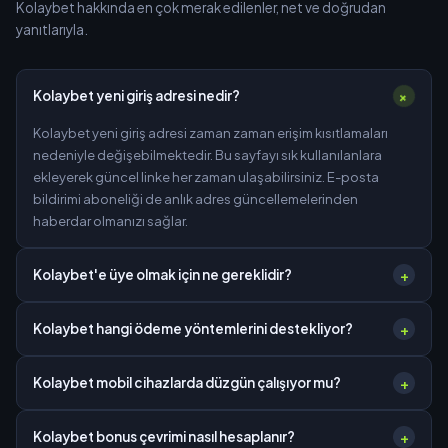
Kolaybet hakkında en çok merak edilenler, net ve doğrudan
yanıtlarıyla.
+
Kolaybet yeni giriş adresi nedir?
Kolaybet yeni giriş adresi zaman zaman erişim kısıtlamaları
nedeniyle değişebilmektedir. Bu sayfayı sık kullanılanlara
ekleyerek güncel linke her zaman ulaşabilirsiniz. E-posta
bildirimi aboneliği de anlık adres güncellemelerinden
haberdar olmanızı sağlar.
+
Kolaybet'e üye olmak için ne gereklidir?
18 yaşını doldurmuş olmak, geçerli bir e-posta adresi ve
+
Kolaybet hangi ödeme yöntemlerini destekliyor?
telefon numarası yeterlidir. Kayıt formu kısa tutulmuş olup
üyelik birkaç dakikada tamamlanmaktadır. Para çekme
Havale, EFT, Papara, Payfix, Bitcoin, Ethereum ve USDT kabul
işlemlerini hızlandırmak için kimlik doğrulama adımını erken
+
Kolaybet mobil cihazlarda düzgün çalışıyor mu?
edilmektedir. Tüm yatırım ve çekim işlemleri 7/24 aktif olup
tamamlamanız tavsiye edilir.
minimum yatırım tutarı düşük belirlenmiştir. Yatırılan tutarın
Evet, her iki platformda da (iOS ve Android) optimize edilmiş
tamamı hesaba yansır, gizli komisyon uygulanmaz.
+
Kolaybet bonus çevrimi nasıl hesaplanır?
mobil arayüzle tam deneyim sunulmaktadır. Uygulama