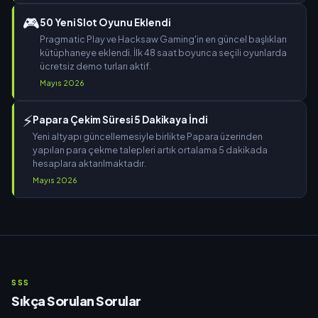
🎮
50 Yeni Slot Oyunu Eklendi
Pragmatic Play ve Hacksaw Gaming'in en güncel başlıkları
kütüphaneye eklendi. İlk 48 saat boyunca seçili oyunlarda
ücretsiz demo turları aktif.
Mayıs 2026
⚡
Papara Çekim Süresi 5 Dakikaya İndi
Yeni altyapı güncellemesiyle birlikte Papara üzerinden
yapılan para çekme talepleri artık ortalama 5 dakikada
hesaplara aktarılmaktadır.
Mayıs 2026
SSS
Sıkça Sorulan Sorular