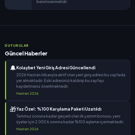
benimsenmelidir.
DUYURULAR
Güncel Haberler
🔔
Kolaybet Yeni Giriş Adresi Güncellendi
2026 Haziran itibarıyla aktif olan yeni giriş adresi bu sayfada
yer almaktadır. Eski adresinizi kaldırıp bu sayfayı
kaydetmeniz önerilmektedir.
Haziran 2026
🎁
Yaz Özel: %100 Karşılama Paketi Uzatıldı
Temmuz sonuna kadar geçerli olan ilk yatırım bonusu, yeni
üyeler için 2.000 ₺ sınırına kadar %100 eşleme içermektedir.
Haziran 2026