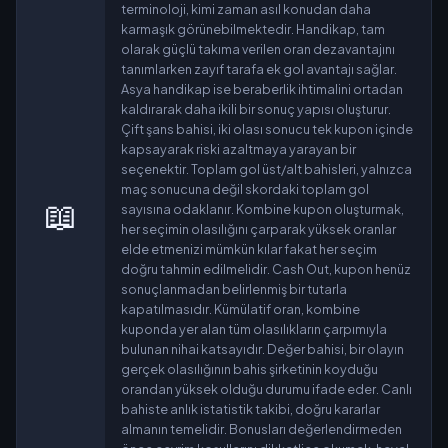
terminoloji, kimi zaman asıl konudan daha
karmaşık görünebilmektedir. Handikap, tam
olarak güçlü takıma verilen oran dezavantajını
tanımlarken zayıf tarafa ek gol avantajı sağlar.
Asya handikap ise beraberlik ihtimalini ortadan
kaldırarak daha ikili bir sonuç yapısı oluşturur.
Çift şans bahisi, iki olası sonucu tek kupon içinde
kapsayarak riski azaltmaya yarayan bir
seçenektir. Toplam gol üst/alt bahisleri, yalnızca
maç sonucuna değil skordaki toplam gol
📖
sayısına odaklanır. Kombine kupon oluşturmak,
her seçimin olasılığını çarparak yüksek oranlar
elde etmenizi mümkün kılar fakat her seçim
doğru tahmin edilmelidir. Cash Out, kupon henüz
sonuçlanmadan belirlenmiş bir tutarla
kapatılmasıdır. Kümülatif oran, kombine
kuponda yer alan tüm olasılıkların çarpımıyla
bulunan nihai katsayıdır. Değer bahisi, bir olayın
gerçek olasılığının bahis şirketinin koyduğu
orandan yüksek olduğu durumu ifade eder. Canlı
bahiste anlık istatistik takibi, doğru kararlar
almanın temelidir. Bonusları değerlendirmeden