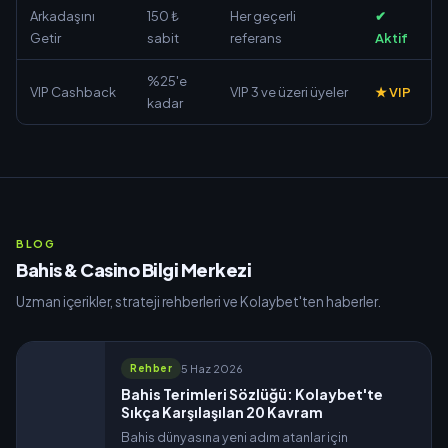
Arkadaşını
150 ₺
Her geçerli
✔
Getir
sabit
referans
Aktif
%25'e
VIP Cashback
VIP 3 ve üzeri üyeler
★ VIP
kadar
BLOG
Bahis & Casino Bilgi Merkezi
Uzman içerikler, strateji rehberleri ve Kolaybet'ten haberler.
5 Haz 2026
Rehber
Bahis Terimleri Sözlüğü: Kolaybet'te
Sıkça Karşılaşılan 20 Kavram
Bahis dünyasına yeni adım atanlar için