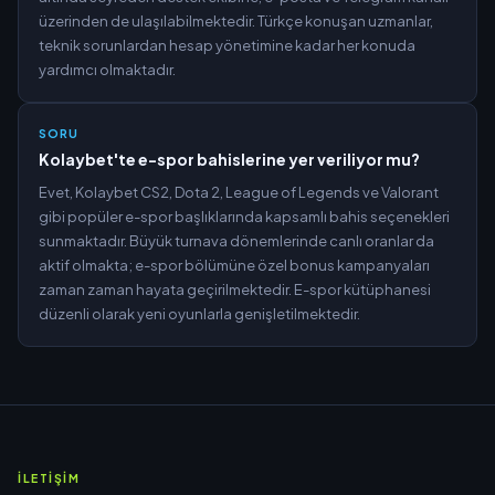
üzerinden de ulaşılabilmektedir. Türkçe konuşan uzmanlar,
teknik sorunlardan hesap yönetimine kadar her konuda
yardımcı olmaktadır.
SORU
Kolaybet'te e-spor bahislerine yer veriliyor mu?
Evet, Kolaybet CS2, Dota 2, League of Legends ve Valorant
gibi popüler e-spor başlıklarında kapsamlı bahis seçenekleri
sunmaktadır. Büyük turnava dönemlerinde canlı oranlar da
aktif olmakta; e-spor bölümüne özel bonus kampanyaları
zaman zaman hayata geçirilmektedir. E-spor kütüphanesi
düzenli olarak yeni oyunlarla genişletilmektedir.
İLETIŞIM