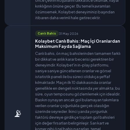
önce çevrim koşullarını dikkatlice okumak, hayal
kırıklığının önüne geçer. Bu temel kavramları
özümsemek, Kolaybet deneyiminizi başından
itibaren daha verimli hale getirecektir.
31 May 2026
Canlı Bahis
Kolaybet Canlı Bahis: Maç İçi Oranlardan
Maksimum Fayda Sağlama
Canlı bahis, ön maç bahislerinden tamamen farklı
bir dikkat ve anlık karar becerisi gerektiren bir
deneyimdir. Kolaybet'in in-play platformu,
saniye saniye güncellenen oranlar ve görsel
istatistik paneli ile bu süreci oldukça şeffaf
kılmaktadır. Maçın ilk 10 dakikasında oranlar
genellikle en dengeli noktasında yer almakta; bu
süre, oyun temposunu gözlemlemek için idealdir.
Baskın oynayan ancak gol bulamayan takımlara
verilen oranlar çoğunlukla gerçek olasılığın
📡
üzerinde seyreder. İkinci yarıda yorgunluk
faktörü devreye girdikçe toplam gol bahisleri
için değer fırsatları belirginleşir. Sarı kart ve
korner gibi özel bahis pazarları, temel