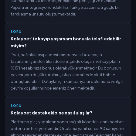
sunmaktadır. Ödeme seçeneklerinin genişliği ve özellikle
Papara entegrasyonundaki hız, Türkiye pazarında güçlü bir
farklılaşma unsuru oluşturmaktadır.
SORU
Kolaybet'te kayıp yaşarsam bonusla telafi edebilir
miyim?
Evet, haftalık kayıp iadesi kampanyası bu amaçla
tasarlanmıştır. Belirtilen dönem içinde oluşan net kayıpların
%15'i hesabınıza bonus olarak yüklenmektedir. Bu bonusun
çevrim şartı düşük tutulmuş olup kısa sürede aktif bahse
dönüştürülebilir. Detaylar için kampanyalar bölümünü ve ilgili
çevrim koşullarını incelemeniz önerilmektedir.
SORU
Kolaybet destek ekibine nasıl ulaşılır?
Platforma giriş yaptıktan sonra sağ alt köşedeki canlı sohbet
butonu en hızlı yöntemdir. Ortalama yanıt süresi 90 saniyenin
altında seyreden destek ekibine, e-posta ve Telegram kanalı