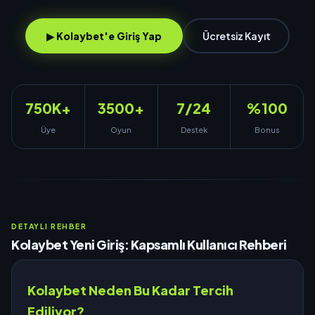
▶ Kolaybet'e Giriş Yap
Ücretsiz Kayıt
750K+
3500+
7/24
%100
Üye
Oyun
Destek
Bonus
DETAYLI REHBER
Kolaybet Yeni Giriş: Kapsamlı Kullanıcı Rehberi
Kolaybet Neden Bu Kadar Tercih
Ediliyor?