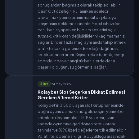
sonuçlardan bağımsız olarak takip edilebilir.
Cash Out özelliğini kullanırken aceleci
davranmak yerine oranın makul bir platoya
ulaşmasını beklemek önerilir. Mobil cihazdan
canlı bahis yaparken bildirim seslerini açık
tutmak, kritik oran değişikliklerini kaçırmamanızı
sağlar. Birden fazla maçı aynı anda takip etmek
pratikte cazip görünse de odağı dağıtarak
hatalı kararları artırır. Kişisel rekor tutmak, hangi
spor dalında ve hangi tür bahislerde daha
başarılı olduğunuzu görmenizi sağlar.
24 May 2026
Slot
Kolaybet Slot Seçerken Dikkat Edilmesi
Gereken 5 Temel Kriter
Kolaybet'in 3.500'ü aşan slot kütüphanesinde
doğru oyunu bulmak, rastgele seçim yerine belirli
kriterlere dayanmalıdır. RTP yüzdesi, uzun
vadede oyuncuya geri dönen teorik oranı
tanımlar ve %96 üzeri değerler tercih edilmelidir.
Volatilite, ödeme sıklığı ile büyüklüğü arasındaki