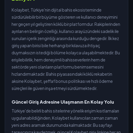
Kolaybet, Türkiye'nin dijital bahis ekosisteminde
sürdürülebilir bir büyüme gösteren ve kullanıcı deneyimini
her geçen yıl geliştiren köklü bir platformdur. Rakiplerinden
ayrılan en belirgin özelliği, kullanıcı arayüzündeki sadelik ile
sunulan içerik zenginliği arasında kurduğu dengedir. İlk kez
giriş yapan birisi bile herhangi bir kılavuza ihtiyaç
duymaksızın istediği bölüme kolayca ulaşabilmektedir. Bu
erişilebilirlik, hem deneyimli bahisseverlerin hem de
sektörde yeni olanların platformu benimsemesini
hızlandırmaktadır. Bahis piyasasındaki köklü rekabetin
aksine Kolaybet, şeffaf bonus politikası ve hızlı ödeme
süreçleri ile güven inşa etmeyi sürdürmektedir.
Güncel Giriş Adresine Ulaşmanın En Kolay Yolu
Türkiye'de belirli bahis sitelerine yönelik erişim kısıtlamaları
uygulanabildiğinden, Kolaybet kullanıcıları zaman zaman
yeni adres aramak durumunda kalmaktadır. Bu sayfayı
tarayıcınıza kaydetmek, güncel Kolaybet giriş linkine her an