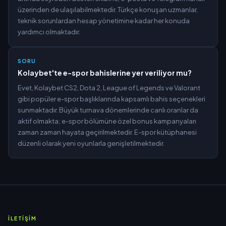
üzerinden de ulaşılabilmektedir. Türkçe konuşan uzmanlar,
teknik sorunlardan hesap yönetimine kadar her konuda
yardımcı olmaktadır.
SORU
Kolaybet'te e-spor bahislerine yer veriliyor mu?
Evet, Kolaybet CS2, Dota 2, League of Legends ve Valorant
gibi popüler e-spor başlıklarında kapsamlı bahis seçenekleri
sunmaktadır. Büyük turnava dönemlerinde canlı oranlar da
aktif olmakta; e-spor bölümüne özel bonus kampanyaları
zaman zaman hayata geçirilmektedir. E-spor kütüphanesi
düzenli olarak yeni oyunlarla genişletilmektedir.
İLETIŞIM