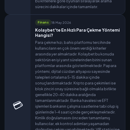
bu kriterlere göre oyunları sıralayarak arama
sürecini dakikalar içinde tamamlatır.
18 May 2026
Finans
Kolaybet'te En Hızlı Para Çekme Yöntemi
Hangisi?
Para çekme hızı, bahis platformu tercihinde
kullanıcıların en çok önem verdiği kriterler
arasında yer almaktadır. Kolaybet bu konuda
sektörün en iyi yanıt sürelerinden birini sunan
platformlar arasında gösterilmektedir. Papara
yöntemi, dijital cüzdan altyapısı sayesinde
talepleri ortalama 5–15 dakika içinde
sonuçlandırmaktadır. Kripto para çekimleri ise
blok zinciri onay süresine bağlı olmakla birlikte
genellikle 20–40 dakika aralığında
tamamlanmaktadır. Banka havalesi ve EFT
💳
işlemleri bankanın çalışma saatlerine tabi olup iş
günlerinde 1–4 saat içinde gerçekleşmektedir.
Kimlik doğrulamasını önceden tamamlamış
kullanıcılar, ek kontrol adımları yaşamadan
doğrudan çekim yapabilmektedir. VIP statüsüne