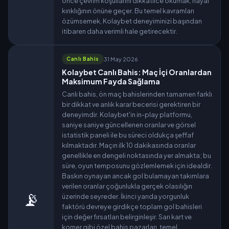
önce çevrim koşullarını dikkatlice okumak, hayal
kırıklığının önüne geçer. Bu temel kavramları
özümsemek, Kolaybet deneyiminizi başından
itibaren daha verimli hale getirecektir.
31 May 2026
Canlı Bahis
Kolaybet Canlı Bahis: Maç İçi Oranlardan
Maksimum Fayda Sağlama
Canlı bahis, ön maç bahislerinden tamamen farklı
bir dikkat ve anlık karar becerisi gerektiren bir
deneyimdir. Kolaybet'in in-play platformu,
saniye saniye güncellenen oranlar ve görsel
istatistik paneli ile bu süreci oldukça şeffaf
kılmaktadır. Maçın ilk 10 dakikasında oranlar
genellikle en dengeli noktasında yer almakta; bu
süre, oyun temposunu gözlemlemek için idealdir.
Baskın oynayan ancak gol bulamayan takımlara
verilen oranlar çoğunlukla gerçek olasılığın
📡
üzerinde seyreder. İkinci yarıda yorgunluk
faktörü devreye girdikçe toplam gol bahisleri
için değer fırsatları belirginleşir. Sarı kart ve
korner gibi özel bahis pazarları, temel