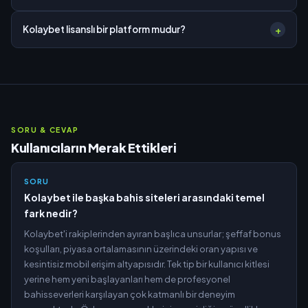
indirmeye gerek kalmadan tarayıcı üzerinden tüm özellikler
Her kampanyanın çevrim oranı, kampanya detay sayfasında
kullanılabilmektedir. Canlı bahis, slot ve casino bölümleri
+
Kolaybet lisanslı bir platform mudur?
belirtilmektedir. Slot oyunları genellikle çevrime %100 katkı
mobilde akıcı biçimde çalışmaktadır.
sağlarken canlı casino oyunları daha düşük bir oranla katkı
Kolaybet, Curaçao Gaming Authority lisansı kapsamında
sunmaktadır. Çevrim tamamlandığında kazanılan bakiye
faaliyet göstermektedir. Bağımsız denetim kuruluşlarınca
kısıtlama olmaksızın çekilebilir hale gelir.
düzenli olarak denetlenen platform, adil oyun politikasını
kararlılıkla uygulamakta; kullanıcı verilerini yalnızca hizmet
sunumu amacıyla işlemektedir.
SORU & CEVAP
Kullanıcıların Merak Ettikleri
SORU
Kolaybet ile başka bahis siteleri arasındaki temel
fark nedir?
Kolaybet'i rakiplerinden ayıran başlıca unsurlar; şeffaf bonus
koşulları, piyasa ortalamasının üzerindeki oran yapısı ve
kesintisiz mobil erişim altyapısıdır. Tek tip bir kullanıcı kitlesi
yerine hem yeni başlayanları hem de profesyonel
bahisseverleri karşılayan çok katmanlı bir deneyim