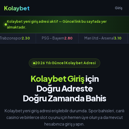
Kolaybet
Giriş
Kolaybet yeni giriş adresi aktif — Güncel link bu sayfada yer
almaktadır.
onspor
2.30
PSG – Bayern
2.80
Man Utd – Arsenal
3.10
Atle
2026 Yılı Güncel Kolaybet Adresi
Kolaybet Giriş
için
Doğru Adreste
Doğru Zamanda Bahis
Kolaybet yeni giriş adresi erişilebilir durumda. Spor bahisleri, canlı
casino ve binlerce slot oyunu için hemen üye olun ya da mevcut
hesabınıza giriş yapın.