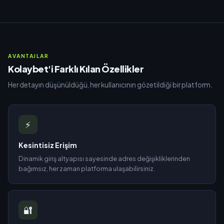
AVANTAJLAR
Kolaybet'i Farklı Kılan Özellikler
Her detayın düşünüldüğü, her kullanıcının gözetildiği bir platform.
⚡
Kesintisiz Erişim
Dinamik giriş altyapısı sayesinde adres değişikliklerinden
bağımsız, her zaman platforma ulaşabilirsiniz.
🔐