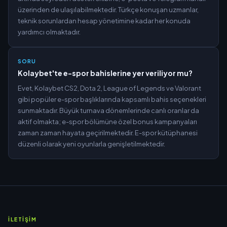
üzerinden de ulaşılabilmektedir. Türkçe konuşan uzmanlar,
teknik sorunlardan hesap yönetimine kadar her konuda
yardımcı olmaktadır.
SORU
Kolaybet'te e-spor bahislerine yer veriliyor mu?
Evet, Kolaybet CS2, Dota 2, League of Legends ve Valorant
gibi popüler e-spor başlıklarında kapsamlı bahis seçenekleri
sunmaktadır. Büyük turnava dönemlerinde canlı oranlar da
aktif olmakta; e-spor bölümüne özel bonus kampanyaları
zaman zaman hayata geçirilmektedir. E-spor kütüphanesi
düzenli olarak yeni oyunlarla genişletilmektedir.
İLETIŞIM