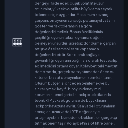
dengeyi ifade eder; düşük volatilite uzun
oturumlar, yüksek volatilite büyük ama seyrek
ödemeler için uygundur. Maksimum kazanç
çarpanı, bir oyunun sunduğu potansiyel üst sınırı
gösterir ve risk toleransınıza göre
değerlendirilmelidir. Bonus özelliklerinin
çeşitliliği, oyunun tekrar oynama değerini
🎰
belirleyen unsurdur; ücretsiz döndürme, çarpan
artışı ve özel semboller bu kapsamda
değerlendirilebilir. Son olarak sağlayıcı
güvenilirliği, oyunların bağımsız olarak test edilip
edilmediğini ortaya koyar. Kolaybet'teki mevcut
demo modu, gerçek para yatırmadan önce bu
kriterleri bizzat deneyimlemenize imkân tanır.
Oturum bütçenizi önceden belirlemek ve bu
sınıra uymak, keyifli bir oyun deneyimini
korumanın temel şartıdır. Jackpot slotlarında
teorik RTP yüksek görünse de büyük kısmı
jackpot havuzuna ayrılır. Kısa vadeli oturumların
sonuçları, uzun vadeli RTP değerleriyle
örtüşmeyebilir; bu nedenle beklentileri gerçekçi
tutmak önem taşır. Kolaybet'in slot filtre paneli,