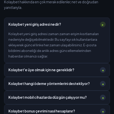
Kolaybet hakkında en çok merak edilenler, net ve doğrudan
yanıtlarıyla.
+
Kolaybet yeni giriş adresi nedir?
Kolaybet yeni giriş adresi zaman zaman erişim kısıtlamaları
nedeniyle değişebilmektedir. Bu sayfayı sık kullanılanlara
ekleyerek güncel linke her zaman ulaşabilirsiniz. E-posta
bildirimi aboneliği de anlık adres güncellemelerinden
haberdar olmanızı sağlar.
+
Kolaybet'e üye olmak için ne gereklidir?
18 yaşını doldurmuş olmak, geçerli bir e-posta adresi ve
+
Kolaybet hangi ödeme yöntemlerini destekliyor?
telefon numarası yeterlidir. Kayıt formu kısa tutulmuş olup
üyelik birkaç dakikada tamamlanmaktadır. Para çekme
Havale, EFT, Papara, Payfix, Bitcoin, Ethereum ve USDT kabul
işlemlerini hızlandırmak için kimlik doğrulama adımını erken
+
Kolaybet mobil cihazlarda düzgün çalışıyor mu?
edilmektedir. Tüm yatırım ve çekim işlemleri 7/24 aktif olup
tamamlamanız tavsiye edilir.
minimum yatırım tutarı düşük belirlenmiştir. Yatırılan tutarın
Evet, her iki platformda da (iOS ve Android) optimize edilmiş
tamamı hesaba yansır, gizli komisyon uygulanmaz.
+
Kolaybet bonus çevrimi nasıl hesaplanır?
mobil arayüzle tam deneyim sunulmaktadır. Uygulama