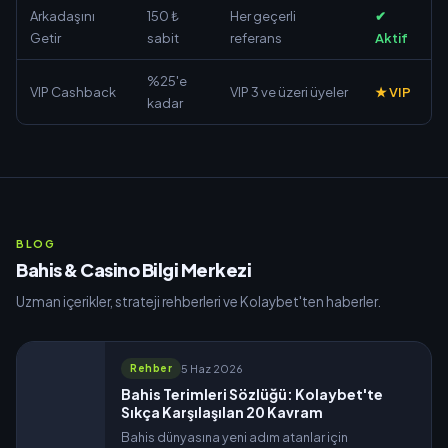
Arkadaşını
150 ₺
Her geçerli
✔
Getir
sabit
referans
Aktif
%25'e
VIP Cashback
VIP 3 ve üzeri üyeler
★ VIP
kadar
BLOG
Bahis & Casino Bilgi Merkezi
Uzman içerikler, strateji rehberleri ve Kolaybet'ten haberler.
5 Haz 2026
Rehber
Bahis Terimleri Sözlüğü: Kolaybet'te
Sıkça Karşılaşılan 20 Kavram
Bahis dünyasına yeni adım atanlar için