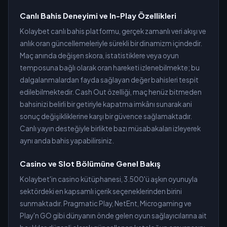
Canlı Bahis Deneyimi ve In-Play Özellikleri
Kolaybet canlı bahis platformu, gerçek zamanlı veri akışı ve
anlık oran güncellemeleriyle sürekli bir dinamizm içindedir.
Maç anında değişen skora, istatistiklere veya oyun
temposuna bağlı olarak oran hareketi izlenebilmekte; bu
dalgalanmalardan fayda sağlayan değer bahisleri tespit
edilebilmektedir. Cash Out özelliği, maç henüz bitmeden
bahsinizi belirli bir getiriyle kapatma imkânı sunarak ani
sonuç değişikliklerine karşı bir güvence sağlamaktadır.
Canlı yayın desteğiyle birlikte bazı müsabakaları izleyerek
aynı anda bahis yapabilirsiniz.
Casino ve Slot Bölümüne Genel Bakış
Kolaybet'in casino kütüphanesi, 3.500'ü aşkın oyunuyla
sektördeki en kapsamlı içerik seçeneklerinden birini
sunmaktadır. Pragmatic Play, NetEnt, Microgaming ve
Play'n GO gibi dünyanın önde gelen oyun sağlayıcılarına ait