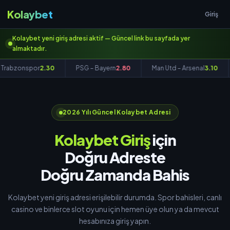
Kolaybet
Giriş
Kolaybet yeni giriş adresi aktif — Güncel link bu sayfada yer
almaktadır.
onspor
2.30
PSG – Bayern
2.80
Man Utd – Arsenal
3.10
Atle
2026 Yılı Güncel Kolaybet Adresi
Kolaybet Giriş
için
Doğru Adreste
Doğru Zamanda Bahis
Kolaybet yeni giriş adresi erişilebilir durumda. Spor bahisleri, canlı
casino ve binlerce slot oyunu için hemen üye olun ya da mevcut
hesabınıza giriş yapın.