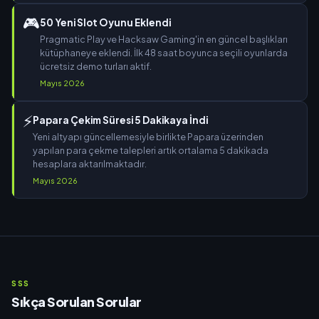
🎮
50 Yeni Slot Oyunu Eklendi
Pragmatic Play ve Hacksaw Gaming'in en güncel başlıkları
kütüphaneye eklendi. İlk 48 saat boyunca seçili oyunlarda
ücretsiz demo turları aktif.
Mayıs 2026
⚡
Papara Çekim Süresi 5 Dakikaya İndi
Yeni altyapı güncellemesiyle birlikte Papara üzerinden
yapılan para çekme talepleri artık ortalama 5 dakikada
hesaplara aktarılmaktadır.
Mayıs 2026
SSS
Sıkça Sorulan Sorular