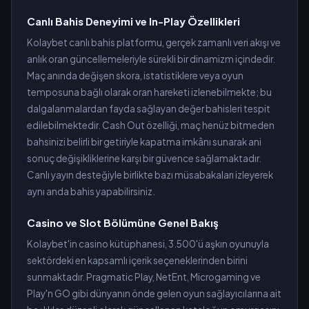
Canlı Bahis Deneyimi ve In-Play Özellikleri
Kolaybet canlı bahis platformu, gerçek zamanlı veri akışı ve
anlık oran güncellemeleriyle sürekli bir dinamizm içindedir.
Maç anında değişen skora, istatistiklere veya oyun
temposuna bağlı olarak oran hareketi izlenebilmekte; bu
dalgalanmalardan fayda sağlayan değer bahisleri tespit
edilebilmektedir. Cash Out özelliği, maç henüz bitmeden
bahsinizi belirli bir getiriyle kapatma imkânı sunarak ani
sonuç değişikliklerine karşı bir güvence sağlamaktadır.
Canlı yayın desteğiyle birlikte bazı müsabakaları izleyerek
aynı anda bahis yapabilirsiniz.
Casino ve Slot Bölümüne Genel Bakış
Kolaybet'in casino kütüphanesi, 3.500'ü aşkın oyunuyla
sektördeki en kapsamlı içerik seçeneklerinden birini
sunmaktadır. Pragmatic Play, NetEnt, Microgaming ve
Play'n GO gibi dünyanın önde gelen oyun sağlayıcılarına ait