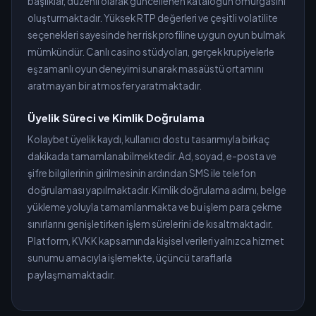
başlıklar, düzenli olarak güncellenen kataloğun omurgasını
oluşturmaktadır. Yüksek RTP değerleri ve çeşitli volatilite
seçenekleri sayesinde her risk profiline uygun oyun bulmak
mümkündür. Canlı casino stüdyoları, gerçek krupiyelerle
eşzamanlı oyun deneyimi sunarak masaüstü ortamını
aratmayan bir atmosfer yaratmaktadır.
Üyelik Süreci ve Kimlik Doğrulama
Kolaybet üyelik kaydı, kullanıcı dostu tasarımıyla birkaç
dakikada tamamlanabilmektedir. Ad, soyad, e-posta ve
şifre bilgilerinin girilmesinin ardından SMS ile telefon
doğrulaması yapılmaktadır. Kimlik doğrulama adımı, belge
yükleme yoluyla tamamlanmakta ve bu işlem para çekme
sınırlarını genişletirken işlem sürelerini de kısaltmaktadır.
Platform, KVKK kapsamında kişisel verileri yalnızca hizmet
sunumu amacıyla işlemekte, üçüncü taraflarla
paylaşmamaktadır.