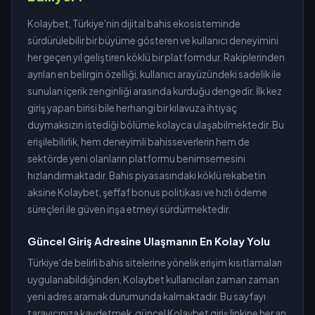
Kolaybet, Türkiye'nin dijital bahis ekosisteminde
sürdürülebilir bir büyüme gösteren ve kullanıcı deneyimini
her geçen yıl geliştiren köklü bir platformdur. Rakiplerinden
ayrılan en belirgin özelliği, kullanıcı arayüzündeki sadelik ile
sunulan içerik zenginliği arasında kurduğu dengedir. İlk kez
giriş yapan birisi bile herhangi bir kılavuza ihtiyaç
duymaksızın istediği bölüme kolayca ulaşabilmektedir. Bu
erişilebilirlik, hem deneyimli bahisseverlerin hem de
sektörde yeni olanların platformu benimsemesini
hızlandırmaktadır. Bahis piyasasındaki köklü rekabetin
aksine Kolaybet, şeffaf bonus politikası ve hızlı ödeme
süreçleri ile güven inşa etmeyi sürdürmektedir.
Güncel Giriş Adresine Ulaşmanın En Kolay Yolu
Türkiye'de belirli bahis sitelerine yönelik erişim kısıtlamaları
uygulanabildiğinden, Kolaybet kullanıcıları zaman zaman
yeni adres aramak durumunda kalmaktadır. Bu sayfayı
tarayıcınıza kaydetmek, güncel Kolaybet giriş linkine her an