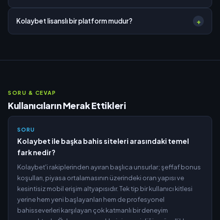
indirmeye gerek kalmadan tarayıcı üzerinden tüm özellikler
Her kampanyanın çevrim oranı, kampanya detay sayfasında
kullanılabilmektedir. Canlı bahis, slot ve casino bölümleri
+
Kolaybet lisanslı bir platform mudur?
belirtilmektedir. Slot oyunları genellikle çevrime %100 katkı
mobilde akıcı biçimde çalışmaktadır.
sağlarken canlı casino oyunları daha düşük bir oranla katkı
Kolaybet, Curaçao Gaming Authority lisansı kapsamında
sunmaktadır. Çevrim tamamlandığında kazanılan bakiye
faaliyet göstermektedir. Bağımsız denetim kuruluşlarınca
kısıtlama olmaksızın çekilebilir hale gelir.
düzenli olarak denetlenen platform, adil oyun politikasını
kararlılıkla uygulamakta; kullanıcı verilerini yalnızca hizmet
sunumu amacıyla işlemektedir.
SORU & CEVAP
Kullanıcıların Merak Ettikleri
SORU
Kolaybet ile başka bahis siteleri arasındaki temel
fark nedir?
Kolaybet'i rakiplerinden ayıran başlıca unsurlar; şeffaf bonus
koşulları, piyasa ortalamasının üzerindeki oran yapısı ve
kesintisiz mobil erişim altyapısıdır. Tek tip bir kullanıcı kitlesi
yerine hem yeni başlayanları hem de profesyonel
bahisseverleri karşılayan çok katmanlı bir deneyim