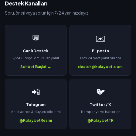
Destek Kanalları
Soru, öneri veya sorun için 7/24 yanınızdayız.
💬
✉️
Canlı Destek
E-posta
7/24 Türkçe, ort. 90 sn yanıt
Max 24 saat yanıt süresi
Sohbet Başlat →
destek@kolaybet.com
📲
🐦
Telegram
Twitter / X
Anlık adres & duyuru bildirimi
Kampanya ve haberler
@KolaybetResmi
@KolaybetTR