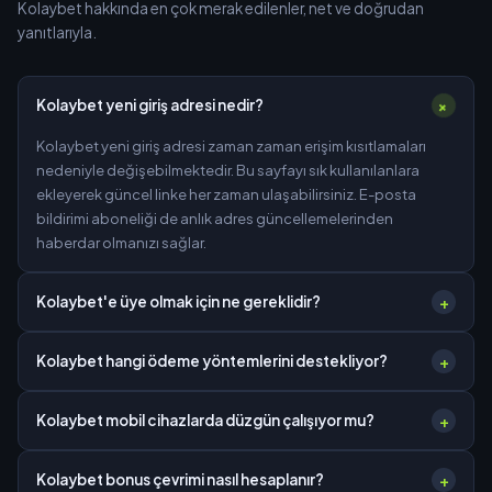
Kolaybet hakkında en çok merak edilenler, net ve doğrudan
yanıtlarıyla.
+
Kolaybet yeni giriş adresi nedir?
Kolaybet yeni giriş adresi zaman zaman erişim kısıtlamaları
nedeniyle değişebilmektedir. Bu sayfayı sık kullanılanlara
ekleyerek güncel linke her zaman ulaşabilirsiniz. E-posta
bildirimi aboneliği de anlık adres güncellemelerinden
haberdar olmanızı sağlar.
+
Kolaybet'e üye olmak için ne gereklidir?
18 yaşını doldurmuş olmak, geçerli bir e-posta adresi ve
+
Kolaybet hangi ödeme yöntemlerini destekliyor?
telefon numarası yeterlidir. Kayıt formu kısa tutulmuş olup
üyelik birkaç dakikada tamamlanmaktadır. Para çekme
Havale, EFT, Papara, Payfix, Bitcoin, Ethereum ve USDT kabul
işlemlerini hızlandırmak için kimlik doğrulama adımını erken
+
Kolaybet mobil cihazlarda düzgün çalışıyor mu?
edilmektedir. Tüm yatırım ve çekim işlemleri 7/24 aktif olup
tamamlamanız tavsiye edilir.
minimum yatırım tutarı düşük belirlenmiştir. Yatırılan tutarın
Evet, her iki platformda da (iOS ve Android) optimize edilmiş
tamamı hesaba yansır, gizli komisyon uygulanmaz.
+
Kolaybet bonus çevrimi nasıl hesaplanır?
mobil arayüzle tam deneyim sunulmaktadır. Uygulama