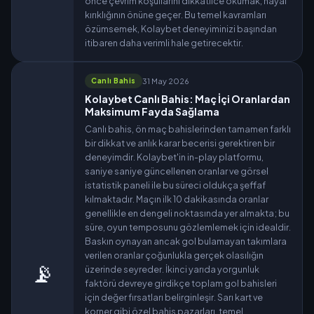
önce çevrim koşullarını dikkatlice okumak, hayal
kırıklığının önüne geçer. Bu temel kavramları
özümsemek, Kolaybet deneyiminizi başından
itibaren daha verimli hale getirecektir.
31 May 2026
Canlı Bahis
Kolaybet Canlı Bahis: Maç İçi Oranlardan
Maksimum Fayda Sağlama
Canlı bahis, ön maç bahislerinden tamamen farklı
bir dikkat ve anlık karar becerisi gerektiren bir
deneyimdir. Kolaybet'in in-play platformu,
saniye saniye güncellenen oranlar ve görsel
istatistik paneli ile bu süreci oldukça şeffaf
kılmaktadır. Maçın ilk 10 dakikasında oranlar
genellikle en dengeli noktasında yer almakta; bu
süre, oyun temposunu gözlemlemek için idealdir.
Baskın oynayan ancak gol bulamayan takımlara
verilen oranlar çoğunlukla gerçek olasılığın
📡
üzerinde seyreder. İkinci yarıda yorgunluk
faktörü devreye girdikçe toplam gol bahisleri
için değer fırsatları belirginleşir. Sarı kart ve
korner gibi özel bahis pazarları, temel