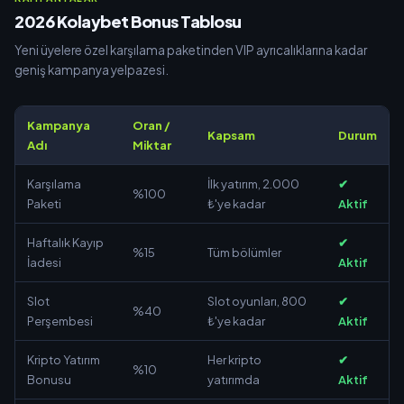
2026 Kolaybet Bonus Tablosu
Yeni üyelere özel karşılama paketinden VIP ayrıcalıklarına kadar
geniş kampanya yelpazesi.
Kampanya
Oran /
Kapsam
Durum
Adı
Miktar
Karşılama
İlk yatırım, 2.000
✔
%100
Paketi
₺'ye kadar
Aktif
Haftalık Kayıp
✔
%15
Tüm bölümler
İadesi
Aktif
Slot
Slot oyunları, 800
✔
%40
Perşembesi
₺'ye kadar
Aktif
Kripto Yatırım
Her kripto
✔
%10
Bonusu
yatırımda
Aktif