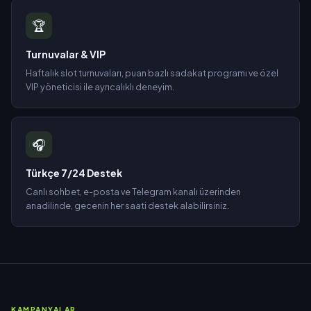
🏆
Turnuvalar & VIP
Haftalık slot turnuvaları, puan bazlı sadakat programı ve özel
VIP yöneticisi ile ayrıcalıklı deneyim.
🎧
Türkçe 7/24 Destek
Canlı sohbet, e-posta ve Telegram kanalı üzerinden
anadilinde, gecenin her saati destek alabilirsiniz.
KAMPANYALAR