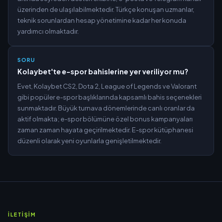
üzerinden de ulaşılabilmektedir. Türkçe konuşan uzmanlar,
teknik sorunlardan hesap yönetimine kadar her konuda
yardımcı olmaktadır.
SORU
Kolaybet'te e-spor bahislerine yer veriliyor mu?
Evet, Kolaybet CS2, Dota 2, League of Legends ve Valorant
gibi popüler e-spor başlıklarında kapsamlı bahis seçenekleri
sunmaktadır. Büyük turnava dönemlerinde canlı oranlar da
aktif olmakta; e-spor bölümüne özel bonus kampanyaları
zaman zaman hayata geçirilmektedir. E-spor kütüphanesi
düzenli olarak yeni oyunlarla genişletilmektedir.
İLETIŞIM