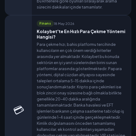
bu kriterlere göre oyunları sıralayarak arama
sürecini dakikalar içinde tamamlatır.
18 May 2026
Finans
Kolaybet'te En Hızlı Para Çekme Yöntemi
Hangisi?
Para çekme hızı, bahis platformu tercihinde
kullanıcıların en çok önem verdiği kriterler
arasında yer almaktadır. Kolaybet bu konuda
sektörün en iyi yanıt sürelerinden birini sunan
platformlar arasında gösterilmektedir. Papara
yöntemi, dijital cüzdan altyapısı sayesinde
talepleri ortalama 5–15 dakika içinde
sonuçlandırmaktadır. Kripto para çekimleri ise
blok zinciri onay süresine bağlı olmakla birlikte
genellikle 20–40 dakika aralığında
tamamlanmaktadır. Banka havalesi ve EFT
💳
işlemleri bankanın çalışma saatlerine tabi olup iş
günlerinde 1–4 saat içinde gerçekleşmektedir.
Kimlik doğrulamasını önceden tamamlamış
kullanıcılar, ek kontrol adımları yaşamadan
doğrudan çekim yapabilmektedir. VIP statüsüne