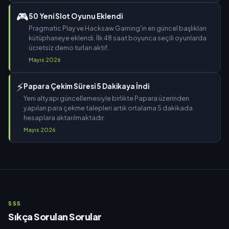
🎮
50 Yeni Slot Oyunu Eklendi
Pragmatic Play ve Hacksaw Gaming'in en güncel başlıkları
kütüphaneye eklendi. İlk 48 saat boyunca seçili oyunlarda
ücretsiz demo turları aktif.
Mayıs 2026
⚡
Papara Çekim Süresi 5 Dakikaya İndi
Yeni altyapı güncellemesiyle birlikte Papara üzerinden
yapılan para çekme talepleri artık ortalama 5 dakikada
hesaplara aktarılmaktadır.
Mayıs 2026
SSS
Sıkça Sorulan Sorular