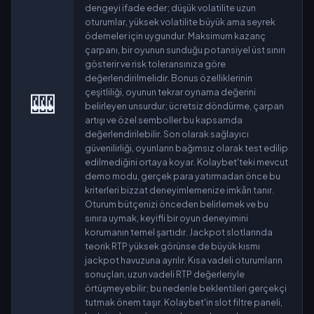
dengeyi ifade eder; düşük volatilite uzun
oturumlar, yüksek volatilite büyük ama seyrek
ödemeler için uygundur. Maksimum kazanç
çarpanı, bir oyunun sunduğu potansiyel üst sınırı
gösterir ve risk toleransınıza göre
değerlendirilmelidir. Bonus özelliklerinin
çeşitliliği, oyunun tekrar oynama değerini
🎰
belirleyen unsurdur; ücretsiz döndürme, çarpan
artışı ve özel semboller bu kapsamda
değerlendirilebilir. Son olarak sağlayıcı
güvenilirliği, oyunların bağımsız olarak test edilip
edilmediğini ortaya koyar. Kolaybet'teki mevcut
demo modu, gerçek para yatırmadan önce bu
kriterleri bizzat deneyimlemenize imkân tanır.
Oturum bütçenizi önceden belirlemek ve bu
sınıra uymak, keyifli bir oyun deneyimini
korumanın temel şartıdır. Jackpot slotlarında
teorik RTP yüksek görünse de büyük kısmı
jackpot havuzuna ayrılır. Kısa vadeli oturumların
sonuçları, uzun vadeli RTP değerleriyle
örtüşmeyebilir; bu nedenle beklentileri gerçekçi
tutmak önem taşır. Kolaybet'in slot filtre paneli,